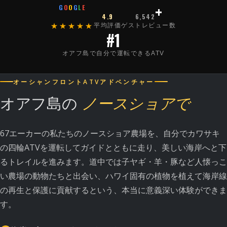
+
G
O
O
G
L
E
4.9
6,542
平均評価
ゲストレビュー数
★★★★★
#1
オアフ島で自分で運転できるATV
オーシャンフロントATVアドベンチャー
オアフ島の
ノースショアで
67エーカーの私たちのノースショア農場を、自分でカワサキ
の四輪ATVを運転してガイドとともに走り、美しい海岸へと下
るトレイルを進みます。道中では子ヤギ・羊・豚など人懐っこ
い農場の動物たちと出会い、ハワイ固有の植物を植えて海岸線
の再生と保護に貢献するという、本当に意義深い体験ができま
す。