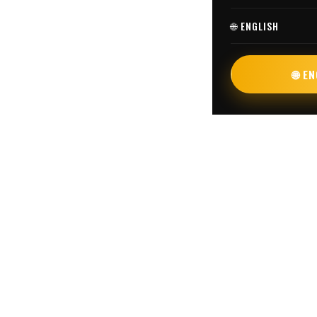
🌐 ENGLISH
🌐 E