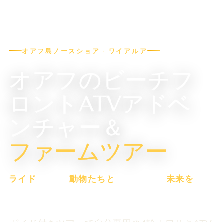
オアフ島ノースショア · ワイアルア
オアフのビーチフ
ロントATVアドベ
ンチャー＆
ファームツアー
ライド
走る。
動物たちと
ふれあう。
未来を
植
える。