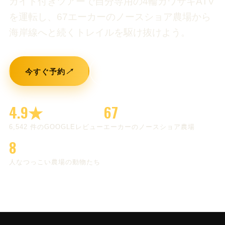
ガイド付きツアーで自分専用の4輪カワサキATV
を運転し、67エーカーのノースショア農場から
海岸線へと続くトレイルを駆け抜けよう。
今すぐ予約
↗
オアフ島ATVツアーを見る
4.9★
67
6,542
件のGOOGLEレビュー
エーカーのノースショア農場
8
人なつっこい農場の動物たち