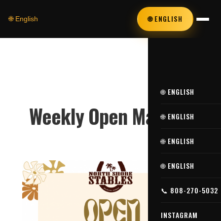
🌐 ENGLISH
🌐 English
🌐 ENGLISH
Weekly Open Market!
🌐 ENGLISH
🌐 ENGLISH
🌐 ENGLISH
📞 808-270-5032
INSTAGRAM