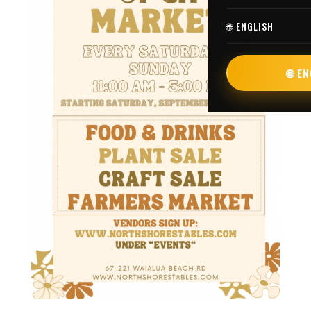
🌐 ENGLISH
🌐 E